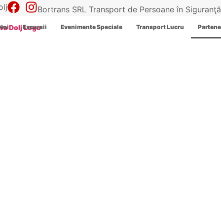
lj
Bortrans SRL Transport de Persoane în Siguranţă, 
Noi
Excursii​
Evenimente Speciale​
Transport Lucru​
Partener
Parteneriat​