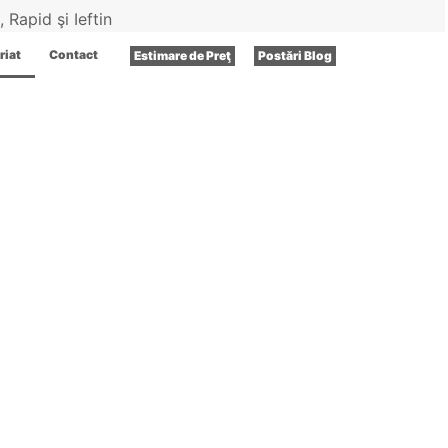
Rapid şi Ieftin
iat​
Contact​
Estimare de Preţ
Postări Blog