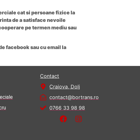
ciale cat si persoane fizice la
rinta de a satisface nevoile
a cooperare pe termen mediu sau
de facebook sau cu email la
Contact
Craiova, Dolj
eciale
contact@bortrans.ro
cru
0766 33 98 98