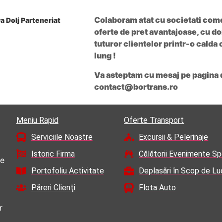
Colaboram atat cu societati comer
oferte de pret avantajoase, cu do
tuturor clientelor printr-o cald
lung !
Va asteptam cu mesaj pe pagina 
contact@bortrans.ro
Meniu Rapid
Oferte Transport
Serviciile Noastre
Excursii & Pelerinaje
Istoric Firma
Călătorii Evenimente Sp
ne
Portofoliu Activitate
Deplasări în Scop de Lu
Păreri Clienţi
Flota Auto
r