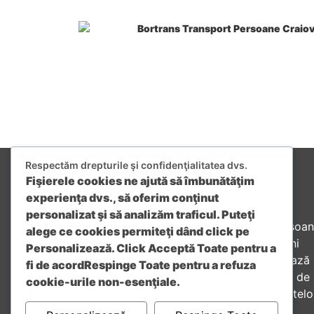
Respectăm drepturile şi confidenţialitatea dvs.
Fişierele cookies ne ajută să îmbunătăţim
experienţa dvs., să oferim conţinut
personalizat şi să analizăm traficul. Puteţi
Firma Bortrans oferă transport de persoa
alege ce cookies permiteţi dând click pe
în siguranţă, rapid şi ieftin cu maşini
Personalizează
. Click
Acceptă Toate
pentru a
moderne pentru grupuri ce organizează
fi de acord
Respinge Toate
pentru a refuza
excursii, pelerinaje, deplasări în scop de
cookie-urile non-esenţiale.
lucru sau călătorii cu ocazia evenimentelo
speciale !