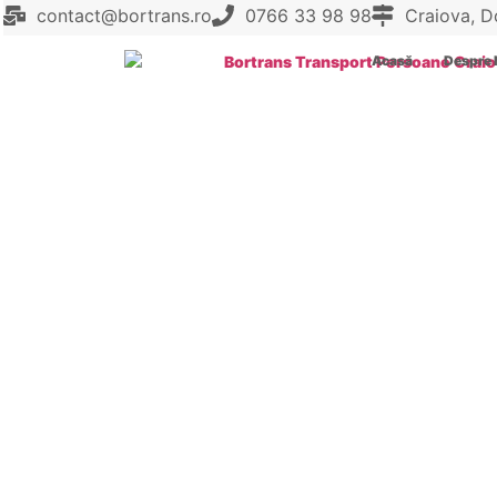
contact@bortrans.ro
0766 33 98 98
Craiova, Do
Acasă
Despre 